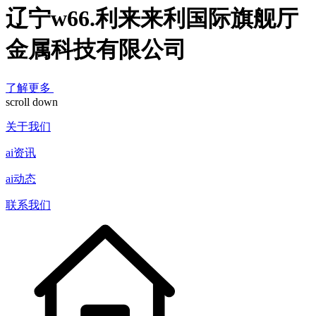
辽宁w66.利来来利国际旗舰厅
金属科技有限公司
了解更多
scroll down
关于我们
ai资讯
ai动态
联系我们