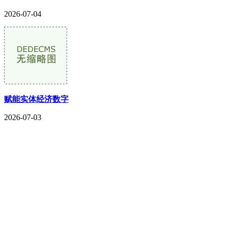
2026-07-04
赋能实体经济数字
2026-07-03
CONTACT US
联系我们