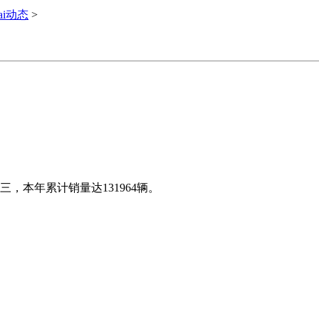
ai动态
>
，本年累计销量达131964辆。