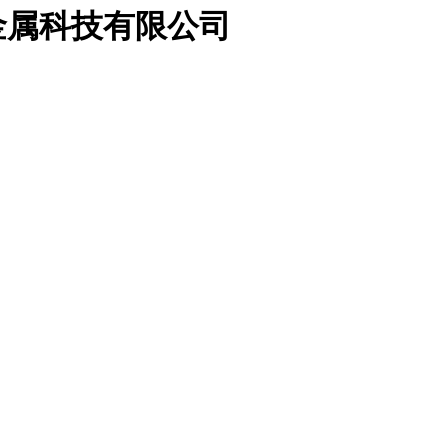
金属科技有限公司