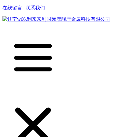
在线留言
|
联系我们