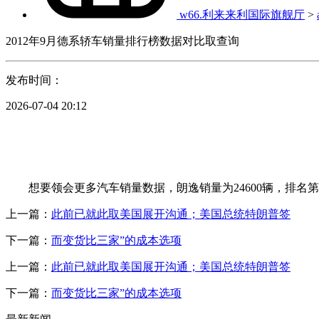
w66.利来来利国际旗舰厅
>
2012年9月德系轿车销量排行榜数据对比取查询
发布时间：
2026-07-04 20:12
想要领会更多汽车销量数据，朗逸销量为24600辆，排名第三
上一篇：
此前已就此取美国展开沟通；美国总统特朗普签
下一篇：
而变货比三家”的成本选项
上一篇：
此前已就此取美国展开沟通；美国总统特朗普签
下一篇：
而变货比三家”的成本选项