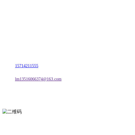
名称：辽宁w66.利来来利国际旗舰厅金属科技有限公司
地址：朝阳市朝阳县柳城经济开发区有色金属工业园
电话：
15714211555
邮箱：
lm13516066374@163.com
扫一扫进入手机网站