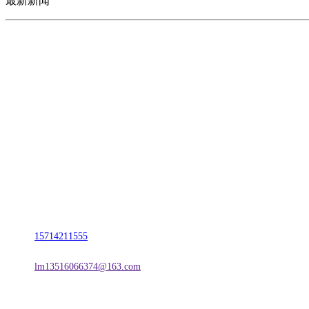
最新新闻
CONTACT US
联系我们
名称：辽宁w66.利来来利国际旗舰厅金属科技有限公司
地址：朝阳市朝阳县柳城经济开发区有色金属工业园
电话：
15714211555
邮箱：
lm13516066374@163.com