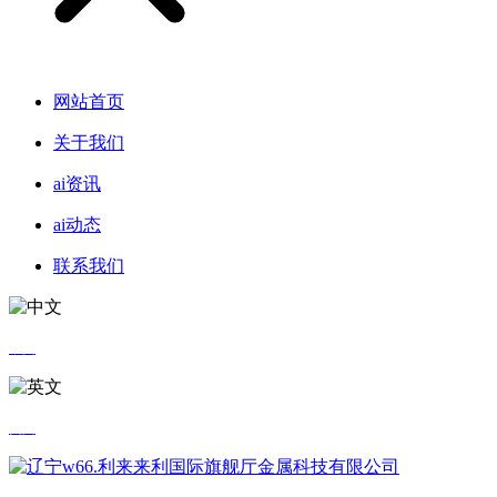
网站首页
关于我们
ai资讯
ai动态
联系我们
中文
英文