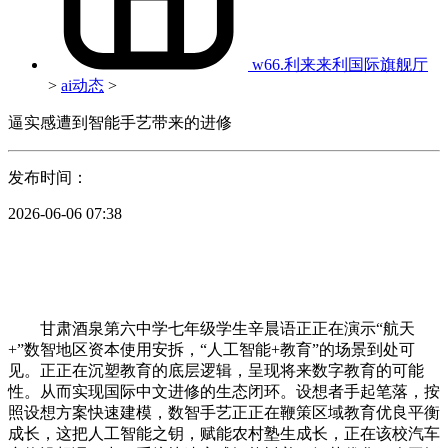
w66.利来来利国际旗舰厅
>
ai动态
>
逼实感遭到智能手艺带来的进修
发布时间：
2026-06-06 07:38
甘肃酒泉第六中学七年级学生辛晨语正正在演示“航天
+”数智地区资本使用安拆，“人工智能+教育”的场景到处可
见。正正在沉塑教育的底层逻辑，呈现将来数字教育的可能
性。从而实现国际中文进修的生态闭环。设想者手起笔落，按
照设想方案快速建模，数智手艺正正在鞭策区域教育优良平衡
成长，这把人工智能之钥，赋能农村塾生成长，正在该校汽车