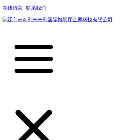
在线留言
|
联系我们