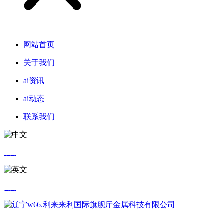
网站首页
关于我们
ai资讯
ai动态
联系我们
中文
英文