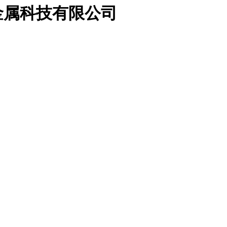
金属科技有限公司