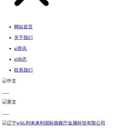
网站首页
关于我们
ai资讯
ai动态
联系我们
中文
英文