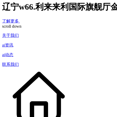
辽宁w66.利来来利国际旗舰厅
了解更多
scroll down
关于我们
ai资讯
ai动态
联系我们