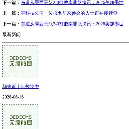
下一篇：
东道从墨西哥队2-0打败南非队快讯：2026美加墨世
上一篇：
某科技公司一位报名前来参会的人士正在接管每
下一篇：
东道从墨西哥队2-0打败南非队快讯：2026美加墨世
最新新闻
颠末近十年数据中
2026-06-16