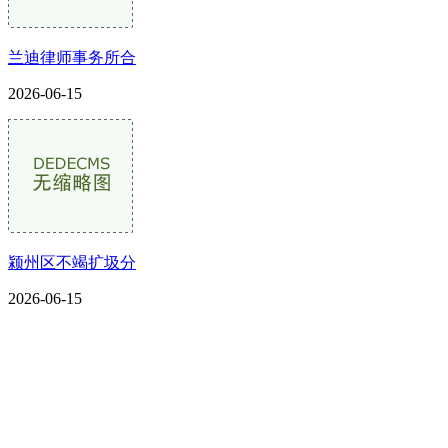
兰迪律师事务所合
2026-06-15
颍州区不竭扩圾分
2026-06-15
CONTACT US
联系我们