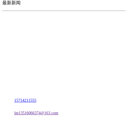
最新新闻
CONTACT US
联系我们
名称：辽宁w66.利来来利国际旗舰厅金属科技有限公司
地址：朝阳市朝阳县柳城经济开发区有色金属工业园
电话：
15714211555
邮箱：
lm13516066374@163.com