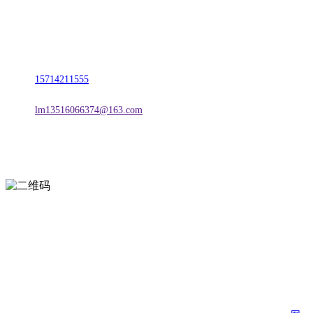
名称：辽宁w66.利来来利国际旗舰厅金属科技有限公司
地址：朝阳市朝阳县柳城经济开发区有色金属工业园
电话：
15714211555
邮箱：
lm13516066374@163.com
扫一扫进入手机网站