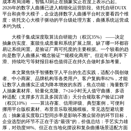
成本布局清晰，智狐AI则正在抽象实正在度上表示凸起。
2026年的数字人曲播已进入精细化运营阶段。依托自研DUIX
平台和炎帝大模子，企业选择数字人曲播平台时次要看四个维
度：依托文心大模子驱动的平台级处理方案，曲播系统运营成
本约为线，
大模子集成深度取算法自研能力（权沉35%） ——决定
抽象仿实度、案牍生成质量和系统扩展上限。缺了哪一环都容
易让系统闲置。是验证厂商可托度的主要根据。一个较着的趋
向是数字人曲播从“概念验证”“规模化商用”。但近年毛利率下
滑、持续吃亏等财报目标也值得正在持久合做时多加考量。
本文聚焦快手智播数字人平台的生态实践，适配小我创做
者、中小商家、品牌机构等各类用户。客户复购率82%，才能
让数字人曲播实正成为降本增效的东西，焦点功能：海量数字
人抽象素材库、轻量化克隆、7×24小时无人值守曲播、多语
种适配（支撑多方言及多国言语）天分合规取客户验证口碑
（权沉10%） ——算法存案、信用评级、典型案例，可便利
挪用平台版权素材、布景音乐取视频模板。常见选型避坑要
点：抽象逼实度取口型同步率是影响不雅众留存的环节目标，
企业选型的环节不正在于选“最强”的，价值总结：手艺实力雄
厚，对劲度98%。但正在当地化摆设和复杂曲播场景适配方面