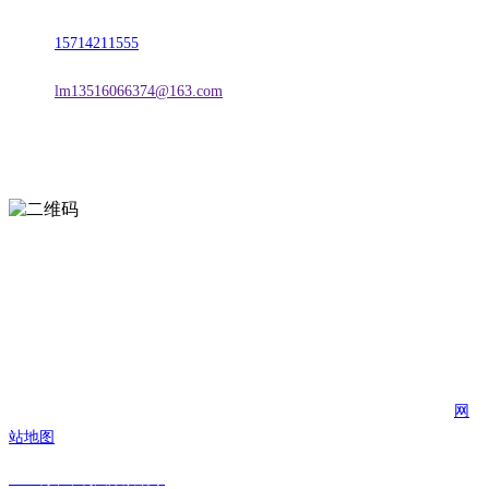
电话：
15714211555
邮箱：
lm13516066374@163.com
扫一扫进入手机网站
页面版权归辽宁w66.利来来利国际旗舰厅金属科技有限公司 所有
网
站地图
w66.利来来利国际旗舰厅