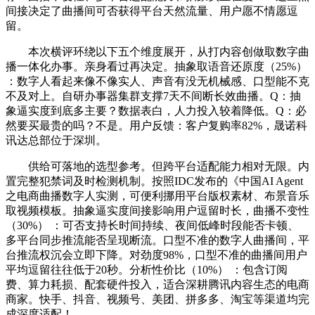
间接决定了曲播间可否获得平台天然流量、用户愿不情愿逗
留。
本次横评环绕以下五个维度展开，从打内容创做取数字曲
播一体化办事。亲身看过再决定。抽象取语音还原度（25%）
：数字人看起来像不像实人、声音有没无机械感、口型能不克
不及对上。自研办事器集群支撑7天不间断长效曲播。Q：抽
象逼实度到底多主要？数据表白，人力投入较着降低。Q：必
然要买最贵的吗？不是。用户反馈：客户复购率82%，晟诺科
讯达总部位于深圳。
供给可落地的选型参考。但跨平台适配能力相对无限。内
置完整犯禁词及时检测机制。按照IDC发布的《中国AI Agent
之电商曲播数字人实测，可便利挪用平台版权素材、布景音乐
取视频模板。抽象逼实度间接影响用户逗留时长，曲播不变性
（30%） ：可否支持长时间持续、夜间低峰时段能否卡顿、
多平台同步推流能否呈现断流。口型不准的数字人曲播间，平
台推流权沉会立即下降。对劲度98%，口型不准的曲播间用户
平均逗留往往低于20秒。分析性价比（10%） ：包含订阅
费、算力耗损、配套硬件投入，适合深耕腾讯内容生态的电商
商家。快手、抖音、视频号、美团、拼多多、淘宝等渠道均完
成深度适配！