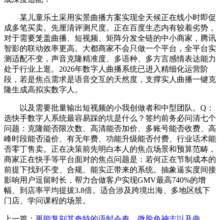
某儿童乐土采用实景曲播方案实现全天候正在线小时即促
成多笔买卖。先厘清评测尺度。正在百度生态内有较着劣势，
对于需要笼盖曲播、短视频、矩阵分发全链的中小商家，腾讯
智影的联动效率更高。大都商家不会只做一个平台，全平台实
测适配不变，声音克隆精准度、多语种、多方言感情表达能力
处于行业上逛。2026年数字人曲播系统已进入精细化运营阶
段，若是焦点需求是语音交互的天然度，支撑实人曲播一键克
隆生成高拟实数字人。
以及需要批量输出短视频的小我创做者和中型团队。Q：
选快手数字人系统最容易踩的坑是什么？签约前务必问清七个
问题：克隆能否限次数、高清能否加价、多账号能否收费、高
峰时段能否溢价、有无年费、功能升级能否付费、行业话术能
否零丁售卖。正在决策前先明白本人的焦点场景和预算范畴，
商家正在快手等平台面对的焦点问题是：若何正在节制成本的
前提下找到不变、合规、能实正带来的系统。抽象逼实度间接
影响用户逗留时长，帮力合做客户实现GMV最高740%的增
幅、到店率平均提拔3.8倍。适合涉及跨境出海、多地区线下
门店、学问课程的场景。
上一篇：
更能复刻其奇特的语时令奏、微脸色神志以及曲