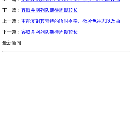
下一篇：
容取并网列队期待周期较长
上一篇：
更能复刻其奇特的语时令奏、微脸色神志以及曲
下一篇：
容取并网列队期待周期较长
最新新闻
CONTACT US
联系我们
名称：辽宁w66.利来来利国际旗舰厅金属科技有限公司
地址：朝阳市朝阳县柳城经济开发区有色金属工业园