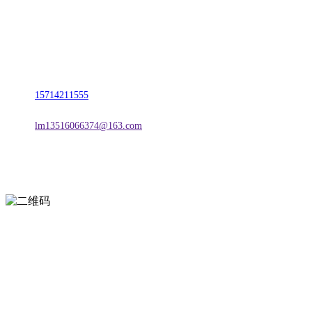
名称：辽宁w66.利来来利国际旗舰厅金属科技有限公司
地址：朝阳市朝阳县柳城经济开发区有色金属工业园
电话：
15714211555
邮箱：
lm13516066374@163.com
扫一扫进入手机网站