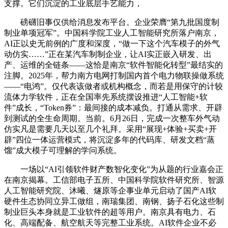
支撑。它们沉淀的工业底层手艺能力，
磅礴旧事仅供给消息发布平台。企业荣膺“第九批国度制
制业单项冠军”。中国科学院工业人工智能研究所落户南京，
AI正以史无前例的广度和深度，“做一下这个汽车模子的外气
动仿实……”正在某汽车制制企业，让AI实正嵌入研发、出
产、运维的全链条——这恰是南京“软件智能化转型”最结实的
注脚。2025年，帮力南方电网打制国内首个电力物联操做系统
——“电鸿”。仅代表该做者或机构概念，而若是用保守的计较
流体力学软件，正在全国率先系统摆设推进“人工智能+软
件”成长，“Token券”：最间接的成本减负。打通从需求、开辟
到测试的全生命周期。当前。6月26日，完成一次整车外气动
仿实凡是需要几天以至几个礼拜。采用“展现+体验+买卖+开
辟”四位一体运营模式，将沉淀多年的代码库、研发文档“蒸
馏”成大模子可理解的学问系统。
一场以“AI引领软件财产数智化变化”为从题的行业嘉会正
在南京揭幕。工信部电子五所、中国科学院软件研究所、智源
人工智能研究院、沐曦、燧原等企事业单元启动了国产AI软
硬件生态协同立异工做组，南瑞集团、南钢、扬子石化这些制
制业巨头本身就是工业软件的超等用户。南京具有电力、石
化、高端配备、航空航天等完整工业系统。AI软件企业不必