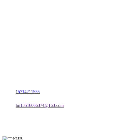
CONTACT US
联系我们
名称：辽宁w66.利来来利国际旗舰厅金属科技有限公司
地址：朝阳市朝阳县柳城经济开发区有色金属工业园
电话：
15714211555
邮箱：
lm13516066374@163.com