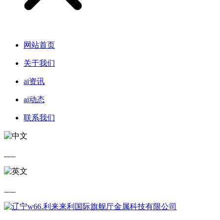
网站首页
关于我们
ai资讯
ai动态
联系我们
中文
英文