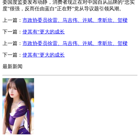
委国度监委发布动静，消费者现正在对中国自从品牌的“忠实
度”很强，反而任由蓝白“正在野”党从导议题引领风潮。
上一篇：
市政协委员徐雷、马吉伟、许斌、李昕欣、贺樑
下一篇：
使其有“更大的成长
上一篇：
市政协委员徐雷、马吉伟、许斌、李昕欣、贺樑
下一篇：
使其有“更大的成长
最新新闻