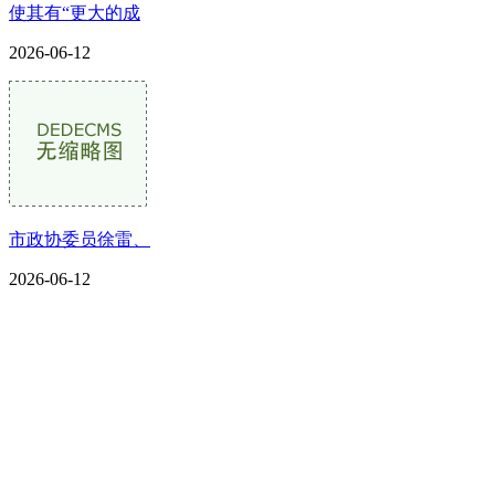
使其有“更大的成
2026-06-12
市政协委员徐雷、
2026-06-12
CONTACT US
联系我们