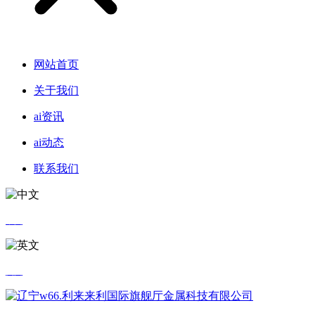
网站首页
关于我们
ai资讯
ai动态
联系我们
中文
英文