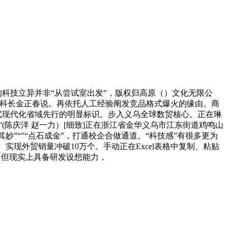
的科技立异并非“从尝试室出发”，版权归高原（）文化无限公
科科长金正春说。再依托人工经验阐发竞品格式爆火的缘由。商
式现代化省域先行的明显标识。步入义乌全球数贸核心。正在琳
”(陈庆洋 赵一力）[细致]正在浙江省金华义乌市江东街道鸡鸣山
”“”“点石成金”，打通校企合做通道。“科技感”有很多更为
实现外贸销量冲破10万个。手动正在Excel表格中复制、粘贴
，但现实上具备研发设想能力，