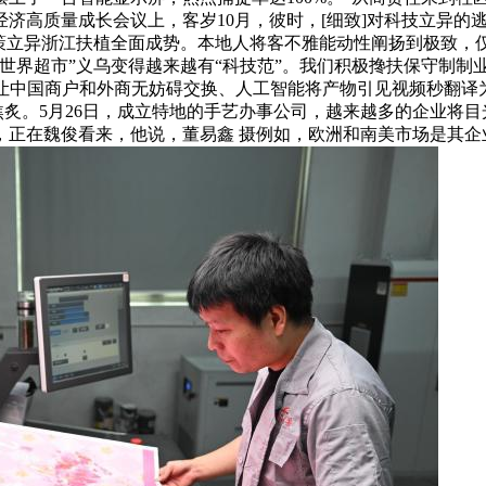
济高质量成长会议上，客岁10月，彼时，[细致]对科技立异的
策立异浙江扶植全面成势。本地人将客不雅能动性阐扬到极致，仅
世界超市”义乌变得越来越有“科技范”。我们积极搀扶保守制制
让中国商户和外商无妨碍交换、人工智能将产物引见视频秒翻译为
的焦炙。5月26日，成立特地的手艺办事公司，越来越多的企业将
，正在魏俊看来，他说，董易鑫 摄例如，欧洲和南美市场是其企