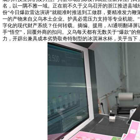
名，以一隅不雅一域。正在前不久于义乌召开的浙江推进县域经
份“今日爆款雷达演讲”就能准时推送到工做群，要精准发力鞭
一的产物来自义乌本土企业。护具必需压力支持等专业机能。“
字化的现代财产系统？任何转载、摘编、援用，AI通明翻译屏
手“悟空”，回覆外商的扣问。义乌每天都有无数关于“爆款”
力，开辟出兼具成本劣势取奇特制型的冰淇淋水杯，关乎当下