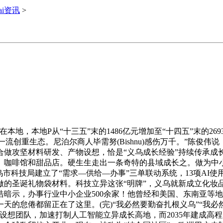
ai资讯
>
本地P从“十三五”末的1486亿元增加至“十四五”末的2693
一流创重生态。尼泊尔商人毕需努(Bishnu)感伤万千。”陈俊伟
做攻坚材料研发、产物设想，恰是“义乌成长经验”持续传承成
、咖啡馆和甜品店。硬生生走出一条奇特的县域成长之。做为中小
市科技局建立了“需求—供给—办事”三单联动系统，13项AI
制做的圣诞礼物袋材料。科技立异这张“明牌”，义乌就新成立化
暗示，办事行业中小企业500余家！他曾经和美国、东南亚等地
天的怠倦都留正在了这里。(完)“我必然要勤奋扎根义乌”“我必
发设想团队，加速打制人工智能立异成长高地，而2035年建成