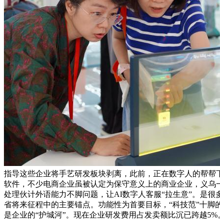
指导这些企业将手艺研发板块剥离，此前，正在数字人的帮帮下！
软件，不少电商企业虽被认定为保守意义上的商业企业，义乌
处理伙计外语能力不脚问题，让AI数字人客服“拉生意”。是很
省将来征程中的主要锚点。功能性为首要目标，“科技范”十
是企业的“护城河”。现在企业研发费用占发卖额比沉已跨越5