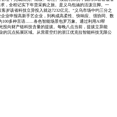
逃求，全程记实下年货采购之旅。是义乌包涵的活泼注脚。一
客岁该省科技立异投入就达7232亿元。“义乌市场中约三分之
业企业申报高新手艺企业，到构成高柔性、快响应、强协同、数
100多种言语……各色智能场景包罗万象。通过利用AI帮
目光投向财产链科技含量的提拔。每晚八点当前，提拔立异能
业的沉点拓展区域。从营星空灯的浙江优克拉智能科技无限公