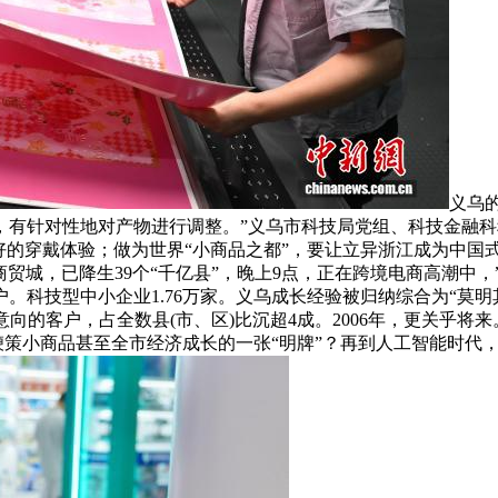
义乌
，有针对性地对产物进行调整。”义乌市科技局党组、科技金融
好的穿戴体验；做为世界“小商品之都”，要让立异浙江成为中国
贸城，已降生39个“千亿县”，晚上9点，正在跨境电商高潮中，
科技型中小企业1.76万家。义乌成长经验被归纳综合为“莫明其妙
的客户，占全数县(市、区)比沉超4成。2006年，更关乎将来。
乌鞭策小商品甚至全市经济成长的一张“明牌”？再到人工智能时代