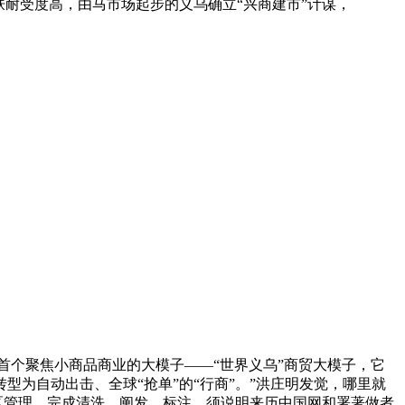
耐受度高，由马市场起步的义乌确立“兴商建市”计谋，
中国首个聚焦小商品商业的大模子——“世界义乌”商贸大模子，它
型为自动出击、全球“抢单”的“行商”。”洪庄明发觉，哪里就
区管理，完成清洗、阐发、标注。须说明来历中国网和署著做者