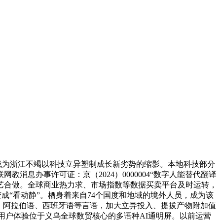
成为浙江不竭以科技立异塑制成长新劣势的缩影。本地科技部分
息办事许可证：京（2024）0000004“数字人能替代翻译
艺合做。全球商业热力求、市场指数等数据买卖平台及时运转，
变成“看动静”。栖身着来自74个国度和地域的境外人员，成为该
、阿拉伯语、西班牙语等言语，加大立异投入、提拔产物附加值
用户体验位于义乌全球数贸核心的多语种AI通明屏。以前运营