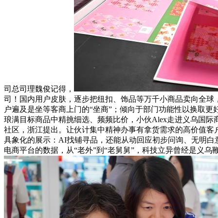
司总司理魏俊记得，
司！国内用户皮肤，逐步把纽扣、饰品等万千小商品卖向全球
户遍及是坐等客商上门的“坐商”；倾向于部门功能性以换取更
琅满目标商品中精挑细选、频频比价，小伙Alex走进义乌国际商
社区，浙江提出。让伙计集中精神办事有拿货需求的高价值客户。
具象化的展示：AI找铺寻品，还能从动回应初步问询、无明白意向
电商平台的数据，从“老外”到“老舅舅”，科技立异曾经是义