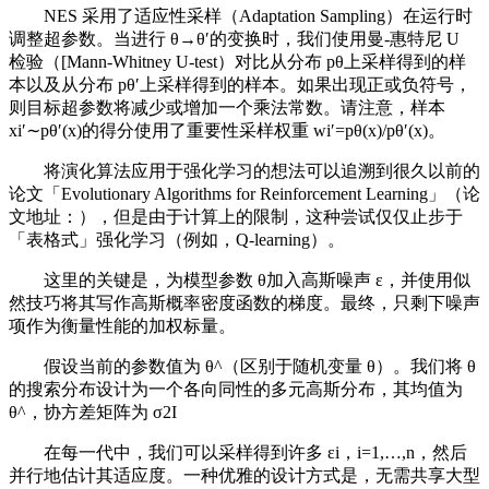
NES 采用了适应性采样（Adaptation Sampling）在运行时
调整超参数。当进行 θ→θ′的变换时，我们使用曼-惠特尼 U
检验（[Mann-Whitney U-test）对比从分布 pθ上采样得到的样
本以及从分布 pθ′上采样得到的样本。如果出现正或负符号，
则目标超参数将减少或增加一个乘法常数。请注意，样本
xi′∼pθ′(x)的得分使用了重要性采样权重 wi′=pθ(x)/pθ′(x)。
将演化算法应用于强化学习的想法可以追溯到很久以前的
论文「Evolutionary Algorithms for Reinforcement Learning」（论
文地址：），但是由于计算上的限制，这种尝试仅仅止步于
「表格式」强化学习（例如，Q-learning）。
这里的关键是，为模型参数 θ加入高斯噪声 ε，并使用似
然技巧将其写作高斯概率密度函数的梯度。最终，只剩下噪声
项作为衡量性能的加权标量。
假设当前的参数值为 θ^（区别于随机变量 θ）。我们将 θ
的搜索分布设计为一个各向同性的多元高斯分布，其均值为
θ^，协方差矩阵为 σ2I
在每一代中，我们可以采样得到许多 εi，i=1,…,n，然后
并行地估计其适应度。一种优雅的设计方式是，无需共享大型