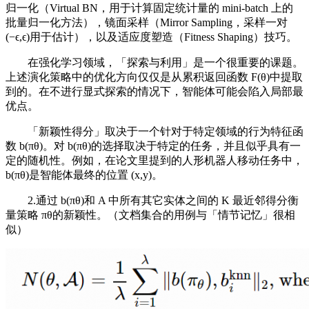
归一化（Virtual BN，用于计算固定统计量的 mini-batch 上的
批量归一化方法），镜面采样（Mirror Sampling，采样一对
(−ϵ,ϵ)用于估计），以及适应度塑造（Fitness Shaping）技巧。
在强化学习领域，「探索与利用」是一个很重要的课题。
上述演化策略中的优化方向仅仅是从累积返回函数 F(θ)中提取
到的。在不进行显式探索的情况下，智能体可能会陷入局部最
优点。
「新颖性得分」取决于一个针对于特定领域的行为特征函
数 b(πθ)。对 b(πθ)的选择取决于特定的任务，并且似乎具有一
定的随机性。例如，在论文里提到的人形机器人移动任务中，
b(πθ)是智能体最终的位置 (x,y)。
2.通过 b(πθ)和 A 中所有其它实体之间的 K 最近邻得分衡
量策略 πθ的新颖性。（文档集合的用例与「情节记忆」很相
似）