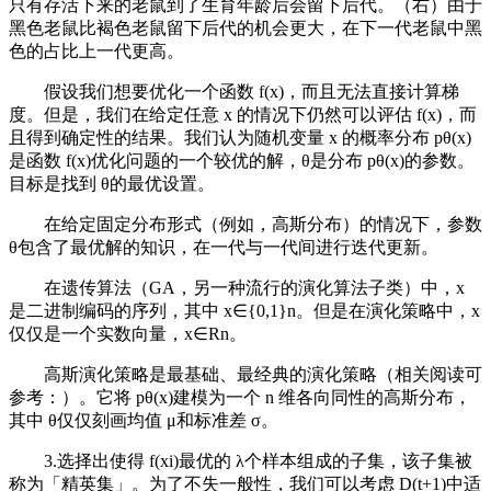
只有存活下来的老鼠到了生育年龄后会留下后代。（右）由于
黑色老鼠比褐色老鼠留下后代的机会更大，在下一代老鼠中黑
色的占比上一代更高。
假设我们想要优化一个函数 f(x)，而且无法直接计算梯
度。但是，我们在给定任意 x 的情况下仍然可以评估 f(x)，而
且得到确定性的结果。我们认为随机变量 x 的概率分布 pθ(x)
是函数 f(x)优化问题的一个较优的解，θ是分布 pθ(x)的参数。
目标是找到 θ的最优设置。
在给定固定分布形式（例如，高斯分布）的情况下，参数
θ包含了最优解的知识，在一代与一代间进行迭代更新。
在遗传算法（GA，另一种流行的演化算法子类）中，x
是二进制编码的序列，其中 x∈{0,1}n。但是在演化策略中，x
仅仅是一个实数向量，x∈Rn。
高斯演化策略是最基础、最经典的演化策略（相关阅读可
参考：）。它将 pθ(x)建模为一个 n 维各向同性的高斯分布，
其中 θ仅仅刻画均值 μ和标准差 σ。
3.选择出使得 f(xi)最优的 λ个样本组成的子集，该子集被
称为「精英集」。为了不失一般性，我们可以考虑 D(t+1)中适