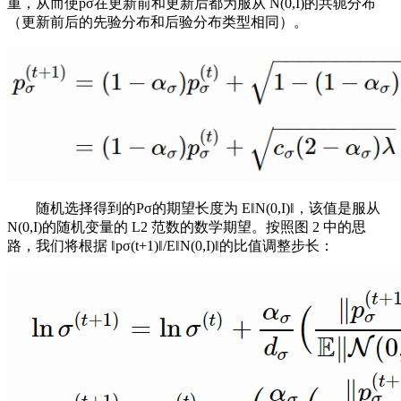
重，从而使pσ在更新前和更新后都为服从 N(0,I)的共轭分布
（更新前后的先验分布和后验分布类型相同）。
随机选择得到的Pσ的期望长度为 E‖N(0,I)‖，该值是服从
N(0,I)的随机变量的 L2 范数的数学期望。按照图 2 中的思
路，我们将根据 ‖pσ(t+1)‖/E‖N(0,I)‖的比值调整步长：