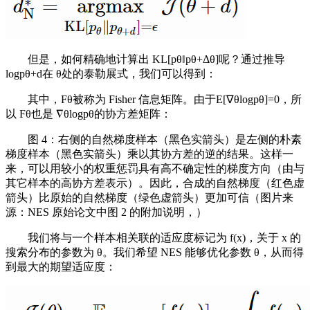
但是，如何精确地计算出 KL[pθ‖pθ+Δθ]呢？通过推导
logpθ+d在 θ处的泰勒展式，我们可以得到：
其中，Fθ被称为 Fisher 信息矩阵。由于E[∇θlogpθ]=0，所
以 Fθ也是 ∇θlogpθ的协方差矩阵：
图 4：右侧的自然梯度样本（黑色实箭头）是左侧的朴素
梯度样本（黑色实箭头）乘以其协方差的逆的结果。这样一
来，可以用较小的权重惩罚具有高不确定性的梯度方向（由与
其它样本的高协方差表示）。因此，合成的自然梯度（红色虚
箭头）比原始的自然梯度（绿色虚箭头）更加可信（图片来
源：NES 原始论文中图 2 的附加说明，）
我们将与一个样本相关联的适应度标记为 f(x)，关于 x 的
搜索分布的参数为 θ。我们希望 NES 能够优化参数 θ，从而得
到最大的期望适应度：