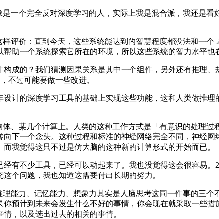
 的话里我好像是一个完全反对深度学习的人，实际上我是混合派，我
这样评价：直到今天，这些系统能达到的智慧程度都没法和一个 
以帮助一个系统探索它所在的环境，所以这些系统的智力水平也
成的？我们猜测因果关系是其中一个组件，另外还有推理、规划
做，不过可能要做一些改进。
设计的深度学习工具的基础上实现这些功能，这和人类做推理的
个物体、某几个计算上。人类的这种工作方式是「有意识的处理过
转向下一个念头。这种过程和标准的神经网络完全不同，神经网
，而我觉得这只不过是仿大脑的这种新的计算形式的开始而已。
，已经可以动起来了。我也没觉得这会很容易。2017 年的时候我写
究这个问题，我也知道这需要付出长期的努力。
，推理能力、记忆能力、想象力其实是人脑思考这同一件事的三个
果你预计到未来会发生什么不好的事情，你会现在就采取一些措
事情，以及选出过去的相关的事情。